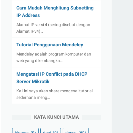
Cara Mudah Menghitung Subnetting
IP Address
Alamat IP versi 4 (sering disebut dengan
Alamat IPv4)…
Tutorial Penggunaan Mendeley
Mendeley adalah program komputer dan
web yang dikembangka…
Mengatasi IP Conflict pada DHCP
Server Mikrotik
Kali ini saya akan share mengenai tutorial
sederhana meng…
KATA KUNCI UTAMA
blogger
(9)
doaj
(9)
dosen
(69)