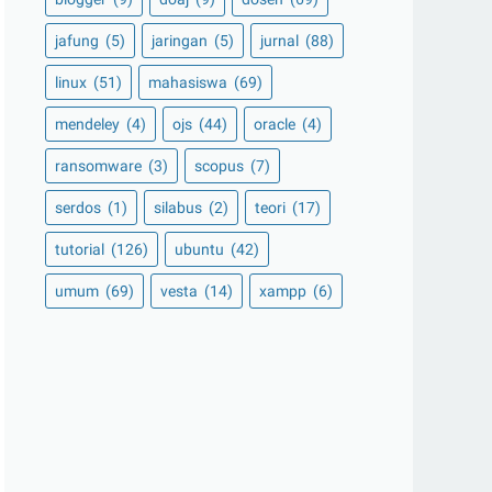
jafung
(5)
jaringan
(5)
jurnal
(88)
linux
(51)
mahasiswa
(69)
mendeley
(4)
ojs
(44)
oracle
(4)
ransomware
(3)
scopus
(7)
serdos
(1)
silabus
(2)
teori
(17)
tutorial
(126)
ubuntu
(42)
umum
(69)
vesta
(14)
xampp
(6)