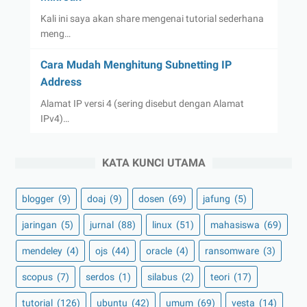
Kali ini saya akan share mengenai tutorial sederhana
meng…
Cara Mudah Menghitung Subnetting IP
Address
Alamat IP versi 4 (sering disebut dengan Alamat
IPv4)…
KATA KUNCI UTAMA
blogger
(9)
doaj
(9)
dosen
(69)
jafung
(5)
jaringan
(5)
jurnal
(88)
linux
(51)
mahasiswa
(69)
mendeley
(4)
ojs
(44)
oracle
(4)
ransomware
(3)
scopus
(7)
serdos
(1)
silabus
(2)
teori
(17)
tutorial
(126)
ubuntu
(42)
umum
(69)
vesta
(14)