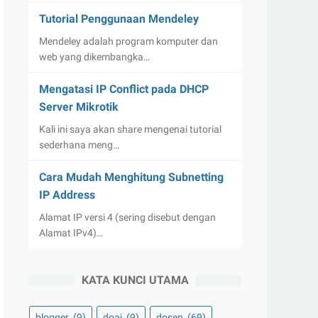
Tutorial Penggunaan Mendeley
Mendeley adalah program komputer dan
web yang dikembangka…
Mengatasi IP Conflict pada DHCP
Server Mikrotik
Kali ini saya akan share mengenai tutorial
sederhana meng…
Cara Mudah Menghitung Subnetting
IP Address
Alamat IP versi 4 (sering disebut dengan
Alamat IPv4)…
KATA KUNCI UTAMA
blogger
(9)
doaj
(9)
dosen
(69)