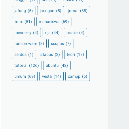
jafung
(5)
jaringan
(5)
jurnal
(88)
linux
(51)
mahasiswa
(69)
mendeley
(4)
ojs
(44)
oracle
(4)
ransomware
(3)
scopus
(7)
serdos
(1)
silabus
(2)
teori
(17)
tutorial
(126)
ubuntu
(42)
umum
(69)
vesta
(14)
xampp
(6)