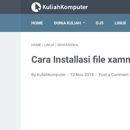
HOME
DUNIA KULIAH
OJS
LINUX
HOME
/
LINUX
/
MAHASISWA
Cara Installasi file xam
By Kuliahkomputer
12 Nov, 2018
Post a Comment