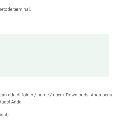
metode terminal.
an ada di folder / home / user / Downloads. Anda perlu
ituasi Anda.
inal).