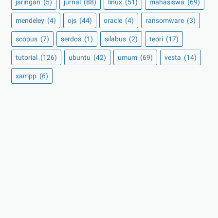
jaringan
(5)
jurnal
(88)
linux
(51)
mahasiswa
(69)
mendeley
(4)
ojs
(44)
oracle
(4)
ransomware
(3)
scopus
(7)
serdos
(1)
silabus
(2)
teori
(17)
tutorial
(126)
ubuntu
(42)
umum
(69)
vesta
(14)
xampp
(6)