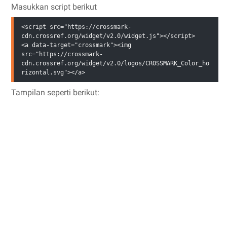
Masukkan script berikut
<script src="https://crossmark-
cdn.crossref.org/widget/v2.0/widget.js"></script>

<a data-target="crossmark"><img 
src="https://crossmark-
cdn.crossref.org/widget/v2.0/logos/CROSSMARK_Color_ho
rizontal.svg"></a>
Tampilan seperti berikut: