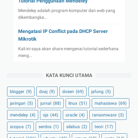
Tutorial Penggunaan Mendeley
Mendeley adalah program komputer dan web yang
dikembangka…
Mengatasi IP Conflict pada DHCP Server
Mikrotik
Kali ini saya akan share mengenai tutorial sederhana
meng…
KATA KUNCI UTAMA
blogger
(9)
doaj
(9)
dosen
(69)
jafung
(5)
jaringan
(5)
jurnal
(88)
linux
(51)
mahasiswa
(69)
mendeley
(4)
ojs
(44)
oracle
(4)
ransomware
(3)
scopus
(7)
serdos
(1)
silabus
(2)
teori
(17)