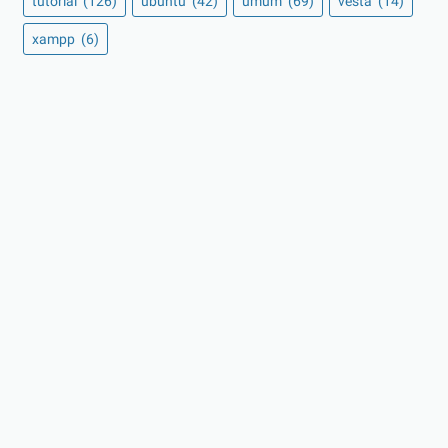
tutorial
(126)
ubuntu
(42)
umum
(69)
vesta
(14)
xampp
(6)