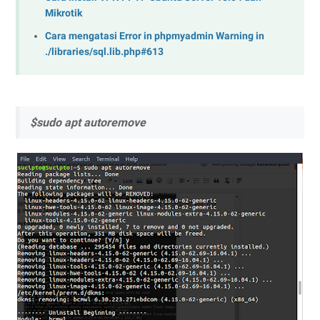
Mikrotik
Cara mengatasi Error in phpmyadmin Warning in
./libraries/sql.lib.php#613
$sudo apt autoremove