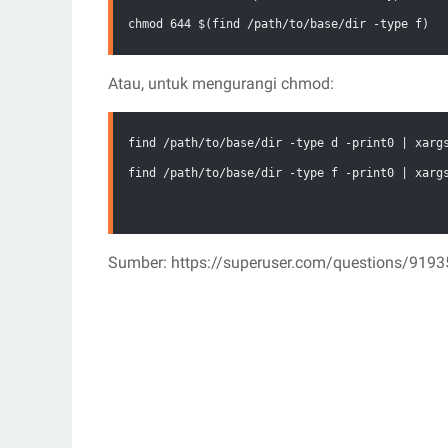
chmod 644 $(find /path/to/base/dir -type f)
Atau, untuk mengurangi chmod:
find /path/to/base/dir -type d -print0 | xarg
find /path/to/base/dir -type f -print0 | xarg
Sumber: https://superuser.com/questions/91935/h