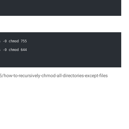
s -0 chmod 755 
s -0 chmod 644
ow-to-recursively-chmod-all-directories-except-files