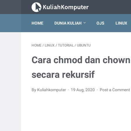
HOME
DUNIA KULIAH
OJS
LINUX
HOME
/
LINUX
/
TUTORIAL
/
UBUNTU
Cara chmod dan chown s
secara rekursif
By Kuliahkomputer
19 Aug, 2020
Post a Comment