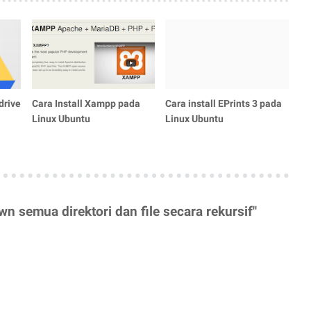
drive
Cara Install Xampp pada
Cara install EPrints 3 pada
Linux Ubuntu
Linux Ubuntu
 semua direktori dan file secara rekursif"