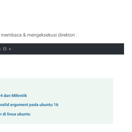
 membaca & mengeksekusi direktori :
5 {} +
4 dan Mikrotik
nvalid argument pada ubuntu 16
r di linux ubuntu