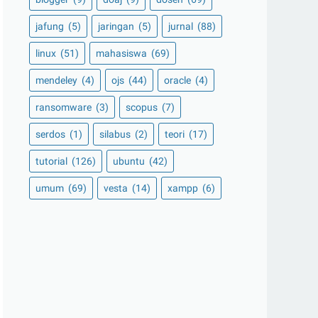
jafung
(5)
jaringan
(5)
jurnal
(88)
linux
(51)
mahasiswa
(69)
mendeley
(4)
ojs
(44)
oracle
(4)
ransomware
(3)
scopus
(7)
serdos
(1)
silabus
(2)
teori
(17)
tutorial
(126)
ubuntu
(42)
umum
(69)
vesta
(14)
xampp
(6)