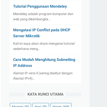
Tutorial Penggunaan Mendeley
Mendeley adalah program komputer dan
web yang dikembangka…
Mengatasi IP Conflict pada DHCP
Server Mikrotik
Kali ini saya akan share mengenai tutorial
sederhana meng…
Cara Mudah Menghitung Subnetting
IP Address
Alamat IP versi 4 (sering disebut dengan
Alamat IPv4)…
KATA KUNCI UTAMA
blogger
(9)
doaj
(9)
dosen
(69)