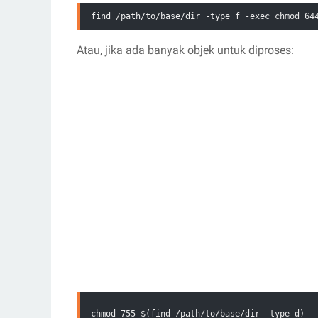
find /path/to/base/dir -type f -exec chmod 64
Atau, jika ada banyak objek untuk diproses:
chmod 755 $(find /path/to/base/dir -type d)