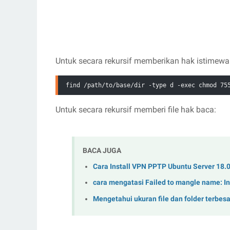
Untuk secara rekursif memberikan hak istimewa
find /path/to/base/dir -type d -exec chmod 75
Untuk secara rekursif memberi file hak baca:
BACA JUGA
Cara Install VPN PPTP Ubuntu Server 18.0
cara mengatasi Failed to mangle name: I
Mengetahui ukuran file dan folder terbesa