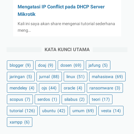
Mengatasi IP Conflict pada DHCP Server
Mikrotik
Kali ini saya akan share mengenai tutorial sederhana
meng…
KATA KUNCI UTAMA
blogger
(9)
doaj
(9)
dosen
(69)
jafung
(5)
jaringan
(5)
jurnal
(88)
linux
(51)
mahasiswa
(69)
mendeley
(4)
ojs
(44)
oracle
(4)
ransomware
(3)
scopus
(7)
serdos
(1)
silabus
(2)
teori
(17)
tutorial
(126)
ubuntu
(42)
umum
(69)
vesta
(14)
xampp
(6)